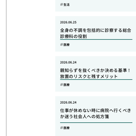
生活
2026.06.25
全身の不調を包括的に診察する総合
診療科の役割
医療
2026.06.24
親知らずを抜くべきか決める基準！
放置のリスクと残すメリット
医療
2026.06.24
仕事が休めない時に病院へ行くべき
か迷う社会人への処方箋
医療