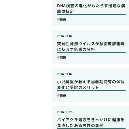
DNA検査の進化がもたらす迅速な病
原体特定
医療
2026.07.02
突発性発疹ウイルスが顔面皮膚組織
に及ぼす影響の分析
知識
2026.07.02
小児科医が教える思春期特有の体調
変化と受診のメリット
医療
2026.06.28
バイアグラ処方をきっかけに健康を
見直したある男性の事例