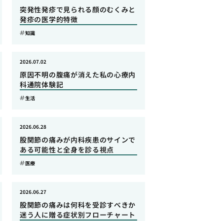
突発性発疹で見られる顔のむくみと
発疹の医学的特徴
知識
2026.07.02
原因不明の腹痛が消えた私の心療内
科通院体験記
生活
2026.06.28
股関節の痛みが内科疾患のサインで
ある可能性と全身を診る視点
医療
2026.06.27
股関節の痛みは何科を受診すべきか
迷う人に贈る症状別フローチャート