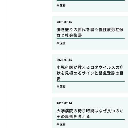
医療
2026.07.16
働き盛りの世代を襲う慢性疲労症候
群と社会復帰
医療
2026.07.15
小児科医が教えるロタウイルスの症
状を見極めるサインと緊急受診の目
安
医療
2026.07.14
大学病院の待ち時間はなぜ長いのか
その裏側を考える
医療