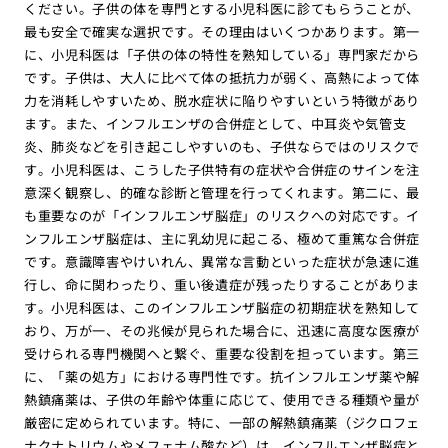
ください。子供の体を専門とする小児科医に診てもらうことが、
最も安全で確実な選択です。その理由はいくつかあります。第一
に、小児科医は「子供の体の特性を熟知している」専門家だから
です。子供は、大人に比べて体の抵抗力が弱く、高熱によって体
力を消耗しやすいため、脱水症状に陥りやすいという特徴があり
ます。また、インフルエンザの合併症として、中耳炎や気管支
炎、肺炎などを引き起こしやすいのも、子供ならではのリスクで
す。小児科医は、こうした子供特有の症状や合併症のサインを注
意深く観察し、的確な診断と管理を行ってくれます。第二に、最
も重要なのが「インフルエンザ脳症」のリスクへの対応です。イ
ンフルエンザ脳症は、主に乳幼児に起こる、極めて重篤な合併症
です。意識障害やけいれん、異常な言動といった症状が急速に進
行し、命に関わったり、重い後遺症が残ったりすることがありま
す。小児科医は、このインフルエンザ脳症の初期症状を熟知して
おり、万が一、その兆候が見られた場合に、迅速に高度な医療が
受けられる専門機関へと繋ぐ、重要な役割を担っています。第三
に、「薬の処方」における専門性です。抗インフルエンザ薬や解
熱鎮痛薬は、子供の年齢や体重に応じて、使用できる種類や量が
厳密に定められています。特に、一部の解熱鎮痛薬（ジクロフェ
ナクナトリウムやメフェナム酸など）は、インフルエンザ脳症と