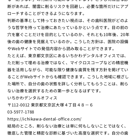
断があれば、闇雲に削るリスクを回避し、必要な箇所だけにアプ
ローチすることができるようになります。
判断の基準として持っておきたい視点は、その歯科医院がどのよ
うな哲学を持って治療にあたっているかという点です。目の前の
穴を塞ぐことだけを目的としているのか、それとも10年後、20年
後の歯の健康を見据えているのか。こうした方針は、医院の設備
やWebサイトでの発信内容から読み取ることができます。
たとえば、東京都文京区にあるいちかわデンタルオフィスでは、
ただ削って埋める治療ではなく、マイクロスコープなどの精密機
器を活用しながら、可能な限り健康な歯質を残す方針を掲げてい
ることがWebサイトからも確認できます。こうした地域に根ざし
た場所で、自分の歯の状態を詳しく分析してもらうことは、削ら
ない治療を選択するための第一歩となるはずです。
いちかわデンタルオフィス
〒112-0012 東京都文京区大塚４丁目４８－６
03-5977-1788
https://ichikawa-dental-office.com/
結局のところ、削らない治療とは単に何もしないことではなく、
徹底した管理と精密な診断に基づいた高度な選択です。自分の歯