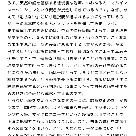
らず、天然の歯を温存する低侵襲な治療、いわゆるミニマルイン
ターベンションという概念が浸透してきているのです。なぜ、あ
えて「削らない」という選択肢が選ばれるようになっているの
か、その基本的な仕組みとメリットを整理してみましょう。
まず理解しておきたいのは、虫歯の進行段階によって、削る必要
があるものと、削らずに済むものがあるという点です。ごく初期
の虫歯であれば、歯の表面にあるエナメル質からミネラルが溶け
出す脱灰という状態に留まっており、適切なケアによって再石灰
化を促すことで、健康な状態へ引き戻せることがあります。この
段階で慌てて削ってしまうことは、かえって歯の寿命を縮めるこ
とになりかねません。歯は一度削ってしまうと二度と再生しない
組織であるため、削る範囲を最小限に抑える、あるいは削らずに
経過を観察するという判断は、将来にわたって自分の歯を残すた
めの非常に合理的な戦略と言えるのです。
削らない治療を支える大きな要素の一つに、診断技術の向上があ
ります。肉眼では確認しづらい微細な虫歯も、デジタルレントゲ
ンや拡大鏡、マイクロスコープといった設備を活用することで、
正確に把握できるようになりました。また、虫歯の進行を数値化
する装置などを用いることで、客観的なデータに基づいた「削
る・削らない」の判断が可能になっています。こうした精密な診