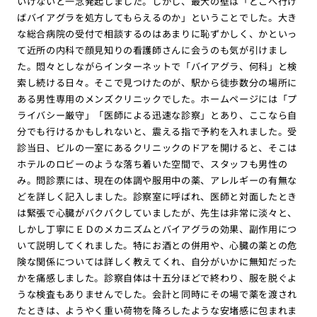
いけないと一念発起しました。しかし、最大の壁は「どこへ行け
ばバイアグラを処方してもらえるのか」ということでした。大き
な総合病院の受付で相談するのはあまりに恥ずかしく、かといっ
て近所の内科で顔見知りの看護師さんに会うのも気が引けまし
た。悶々としながらインターネットで「バイアグラ、何科」と検
索し続ける日々。そこで見つけたのが、駅から徒歩数分の場所に
ある男性専用のメンズクリニックでした。ホームページには「プ
ライバシー厳守」「医師による迅速な診察」とあり、ここなら自
分でも行けるかもしれないと、震える指で予約を入れました。受
診当日、ビルの一室にあるクリニックのドアを開けると、そこは
ホテルのロビーのような落ち着いた空間で、スタッフも男性の
み。問診票には、現在の体調や服用中の薬、アレルギーの有無な
どを詳しく記入しました。診察室に呼ばれ、医師と対面したとき
は緊張で心臓がバクバクしていましたが、先生は非常に淡々と、
しかし丁寧にＥＤのメカニズムとバイアグラの効果、副作用につ
いて説明してくれました。特にお酒との併用や、心臓の薬との危
険な関係については詳しく教えてくれ、自分がいかに無知だった
かを痛感しました。診察自体は十五分ほどで終わり、服を脱ぐよ
うな検査もありませんでした。会計と同時にその場で薬を渡され
たときは、ようやく重い荷物を降ろしたような安堵感に包まれま