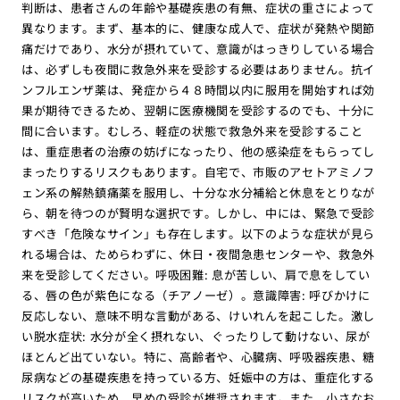
判断は、患者さんの年齢や基礎疾患の有無、症状の重さによって
異なります。まず、基本的に、健康な成人で、症状が発熱や関節
痛だけであり、水分が摂れていて、意識がはっきりしている場合
は、必ずしも夜間に救急外来を受診する必要はありません。抗イ
ンフルエンザ薬は、発症から４８時間以内に服用を開始すれば効
果が期待できるため、翌朝に医療機関を受診するのでも、十分に
間に合います。むしろ、軽症の状態で救急外来を受診すること
は、重症患者の治療の妨げになったり、他の感染症をもらってし
まったりするリスクもあります。自宅で、市販のアセトアミノフ
ェン系の解熱鎮痛薬を服用し、十分な水分補給と休息をとりなが
ら、朝を待つのが賢明な選択です。しかし、中には、緊急で受診
すべき「危険なサイン」も存在します。以下のような症状が見ら
れる場合は、ためらわずに、休日・夜間急患センターや、救急外
来を受診してください。呼吸困難: 息が苦しい、肩で息をしてい
る、唇の色が紫色になる（チアノーゼ）。意識障害: 呼びかけに
反応しない、意味不明な言動がある、けいれんを起こした。激し
い脱水症状: 水分が全く摂れない、ぐったりして動けない、尿が
ほとんど出ていない。特に、高齢者や、心臓病、呼吸器疾患、糖
尿病などの基礎疾患を持っている方、妊娠中の方は、重症化する
リスクが高いため、早めの受診が推奨されます。また、小さなお