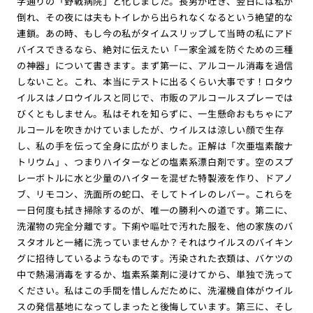
字通りの「野戦病院」と化しました。長男が吐き、翌日には私が
倒れ、その夜には夫もトイレから出られなくなるという絶望的な
連鎖。あの時、もし今の私がタイムスリップして当時の私にアド
バイスできるなら、絶対に伝えたい「一家全滅を防ぐための三種
の神器」について書きます。まず第一に、アルコール消毒を過信
しないこと。これ、本当にテストに出るくらい大事です！ロタウ
イルスはノロウイルスと同じで、市販のアルコールスプレーでは
びくともしません。私はそれを知らずに、一生懸命おもちゃにア
ルコールを吹きかけていましたが、ウイルスは涼しい顔で生存
し、私の手を伝って全身に広がりました。正解は「次亜塩素酸ナ
トリウム」、つまりハイターなどの塩素系漂白剤です。空のスプ
レーボトルに水と少量のハイターを混ぜた特製液を作り、ドアノ
ブ、リモコン、洗面所の蛇口、そしてトイレのレバー。これらを
一日何度も拭き掃除するのが、唯一の勝利への道です。第二に、
洗濯物の完全分離です。下痢や嘔吐で汚れた服を、他の家族のバ
スタオルと一緒に洗っていませんか？それはウイルスのバイキン
グに招待しているようなものです。汚染された衣類は、バケツの
中で熱湯消毒をするか、塩素系薬剤に浸けてから、単独で洗って
ください。私はこの手間を惜しんだために、洗濯機自体がウイル
スの発信基地になってしまったと後悔しています。第三に、そし