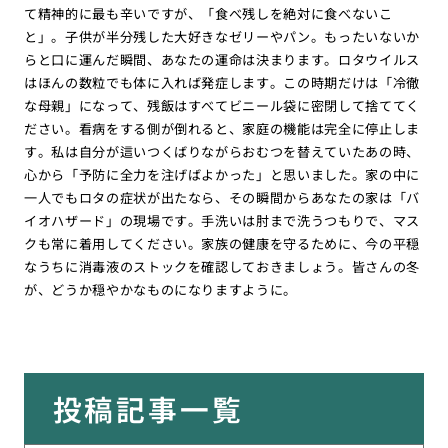
て精神的に最も辛いですが、「食べ残しを絶対に食べないこ
と」。子供が半分残した大好きなゼリーやパン。もったいないか
らと口に運んだ瞬間、あなたの運命は決まります。ロタウイルス
はほんの数粒でも体に入れば発症します。この時期だけは「冷徹
な母親」になって、残飯はすべてビニール袋に密閉して捨ててく
ださい。看病をする側が倒れると、家庭の機能は完全に停止しま
す。私は自分が這いつくばりながらおむつを替えていたあの時、
心から「予防に全力を注げばよかった」と思いました。家の中に
一人でもロタの症状が出たなら、その瞬間からあなたの家は「バ
イオハザード」の現場です。手洗いは肘まで洗うつもりで、マス
クも常に着用してください。家族の健康を守るために、今の平穏
なうちに消毒液のストックを確認しておきましょう。皆さんの冬
が、どうか穏やかなものになりますように。
投稿記事一覧