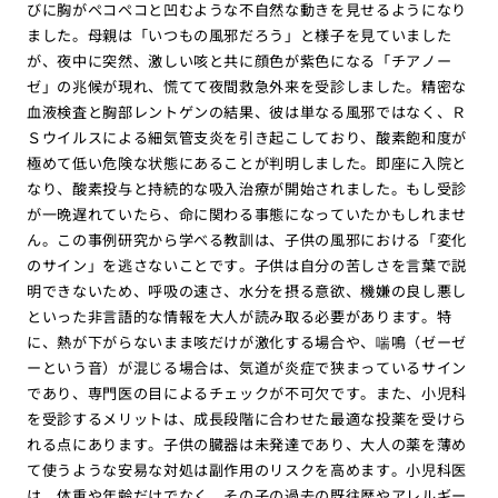
びに胸がペコペコと凹むような不自然な動きを見せるようになり
ました。母親は「いつもの風邪だろう」と様子を見ていました
が、夜中に突然、激しい咳と共に顔色が紫色になる「チアノー
ゼ」の兆候が現れ、慌てて夜間救急外来を受診しました。精密な
血液検査と胸部レントゲンの結果、彼は単なる風邪ではなく、Ｒ
Ｓウイルスによる細気管支炎を引き起こしており、酸素飽和度が
極めて低い危険な状態にあることが判明しました。即座に入院と
なり、酸素投与と持続的な吸入治療が開始されました。もし受診
が一晩遅れていたら、命に関わる事態になっていたかもしれませ
ん。この事例研究から学べる教訓は、子供の風邪における「変化
のサイン」を逃さないことです。子供は自分の苦しさを言葉で説
明できないため、呼吸の速さ、水分を摂る意欲、機嫌の良し悪し
といった非言語的な情報を大人が読み取る必要があります。特
に、熱が下がらないまま咳だけが激化する場合や、喘鳴（ゼーゼ
ーという音）が混じる場合は、気道が炎症で狭まっているサイン
であり、専門医の目によるチェックが不可欠です。また、小児科
を受診するメリットは、成長段階に合わせた最適な投薬を受けら
れる点にあります。子供の臓器は未発達であり、大人の薬を薄め
て使うような安易な対処は副作用のリスクを高めます。小児科医
は、体重や年齢だけでなく、その子の過去の既往歴やアレルギー