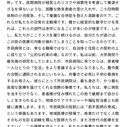
所」です。民間病院が経営上のリスクや採算性を考慮して撤退せ
ざるを得ないような、困難な救急患者の受け入れや、二十四時間
体制の小児救急、そして複雑な合併症を抱えた高齢者のケア。こ
れらが私たちの日常の主戦場です。確かに経営的な数字だけを見
れば、これらの部門は赤字になることが多いのが現実です。しか
し、私たちがここでメスを握り続けるのは、自分たちが退けば、
この街の医療の均衡が崩れてしまうことを知っているからです。
市民病院とは、単なる職場ではなく、自治体と住民との契約の上
に成り立つ「公的な約束の場」なのです。私は以前、大学病院で
最先端の研究をしていましたが、市民病院に来てからは、患者様
一人ひとりの「生活」をより意識するようになりました。農作業
の合間に通院されるおじいちゃん、共働きで必死に子供の看病を
するお母さん。彼らにとって市民病院は、最も身近で、かつ最も
高度な医療を届けてくれる信頼の象徴です。私たちは、単に病気
を治すだけでなく、患者様が住み慣れたこの街で最期まで自分ら
しく生きられるよう、地域のケアマネジャーや福祉担当者とも密
接に連携します。また、市民病院の役割には「若手医師の育成」
という側面もあります。地域医療の現場で、疾患だけでなく人間
そのものを診る訓練を積んだ医師たちが、また次世代の医療を支
えていく。この循環を守ることも、私たちの重要な任務です。昨