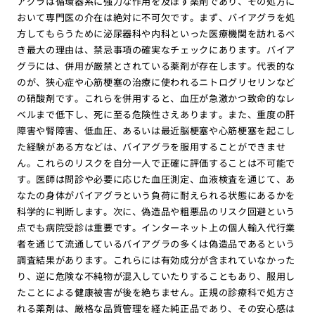
アグラは循環器系に強力な作用を及ぼす薬剤であり、その処方に
おいて専門医の介在は絶対に不可欠です。まず、バイアグラを処
方してもらうために泌尿器科や内科といった医療機関を訪れるべ
き最大の理由は、禁忌事項の確実なチェックにあります。バイア
グラには、併用が厳禁とされている薬剤が存在します。代表的な
のが、狭心症や心筋梗塞の治療に使われるニトログリセリンなど
の硝酸剤です。これらを併用すると、血圧が急激かつ致命的なレ
ベルまで低下し、死に至る危険性さえあります。また、重度の肝
障害や腎障害、低血圧、あるいは最近脳梗塞や心筋梗塞を起こし
た経験がある方などは、バイアグラを服用することができませ
ん。これらのリスクを自分一人で正確に評価することは不可能で
す。医師は問診や必要に応じた血圧測定、血液検査を通じて、あ
なたの身体がバイアグラという負荷に耐えられる状態にあるかを
科学的に判断します。次に、偽造品や粗悪品のリスク回避という
点でも病院受診は重要です。インターネット上の個人輸入代行業
者を通じて流通しているバイアグラの多くは偽造品であるという
調査結果があります。これらには有効成分が含まれていなかった
り、逆に危険な不純物が混入していたりすることもあり、服用し
たことによる健康被害が後を絶ちません。正規の診療科で処方さ
れる薬剤は、厳格な品質管理を経た純正品であり、その安心感は